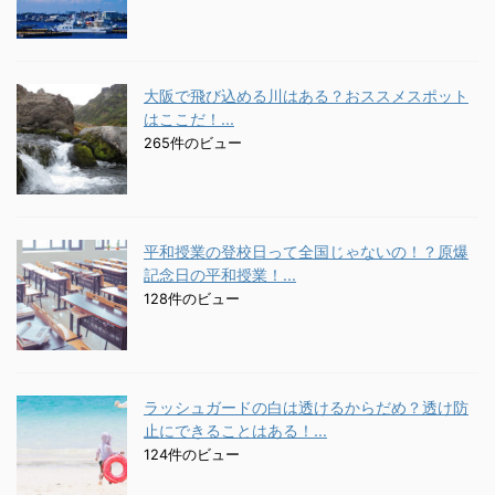
大阪で飛び込める川はある？おススメスポット
はここだ！...
265件のビュー
平和授業の登校日って全国じゃないの！？原爆
記念日の平和授業！...
128件のビュー
ラッシュガードの白は透けるからだめ？透け防
止にできることはある！...
124件のビュー