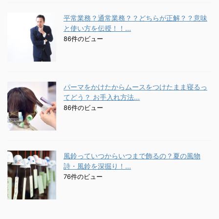
平常業務？通常業務？？どちらが正解？？意味
と使い方を伝授！！...
86件のビュー
パーマをかけたからムースをつけたまま寝るっ
てどう？ お手入れ方法...
86件のビュー
風鈴っていつからいつまで飾るの？夏の風物
詩・風鈴を深掘り！...
76件のビュー