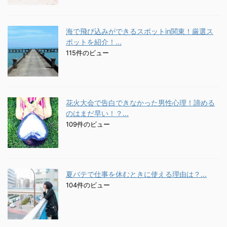
海で飛び込みができるスポットin関東！厳選ス
ポットを紹介！...
115件のビュー
花火大会で告白できなかった男性心理！諦める
のはまだ早い！？...
109件のビュー
夏バテで仕事を休むときに使える理由は？...
104件のビュー