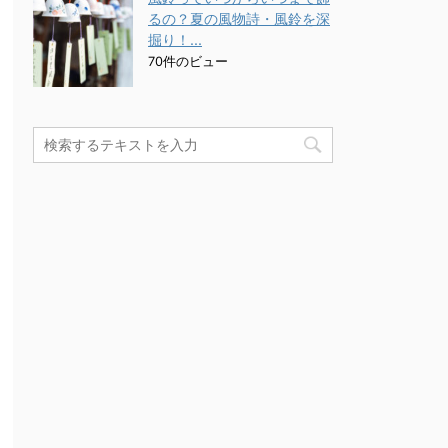
るの？夏の風物詩・風鈴を深
掘り！...
70件のビュー