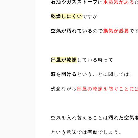
石油
や
ガスストーブ
は
水蒸気がある
乾燥しにくい
ですが
空気が汚れている
ので
換気が必要
で
部屋が乾燥
している時って
窓を開ける
ということに関しては、
残念ながら
部屋の乾燥を防ぐことに
空気を入れ替えることは
汚れた空気
という意味では
有効
でしょう。