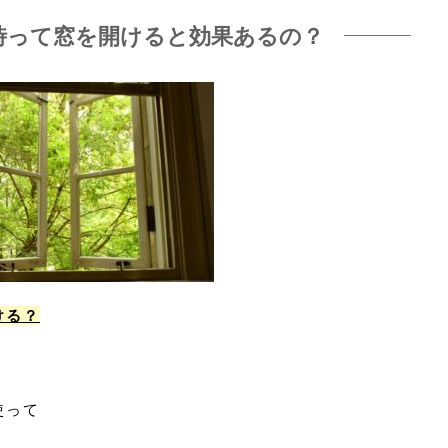
時って窓を開けると効果あるの？
ける？
使って