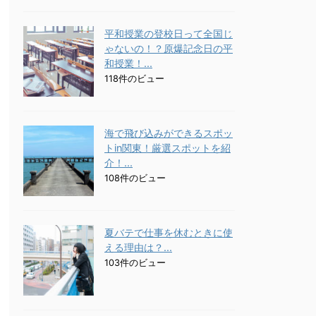
平和授業の登校日って全国じ
ゃないの！？原爆記念日の平
和授業！...
118件のビュー
海で飛び込みができるスポッ
トin関東！厳選スポットを紹
介！...
108件のビュー
夏バテで仕事を休むときに使
える理由は？...
103件のビュー