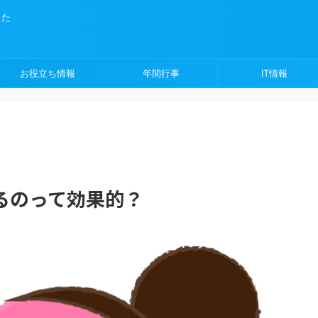
した
お役立ち情報
年間行事
IT情報
るのって効果的？
日