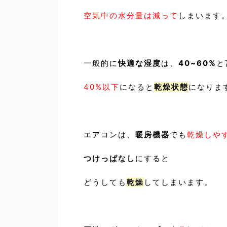
空気中の水分量は
減って
しまいます
一般的に
快適な湿度
は、
40~60%
と
40%以下
になると
乾燥状態
になりま
エアコンは、
暖房機器
でも
乾燥しや
つけっぱなし
にすると
どうしても
乾燥
してしまいます。