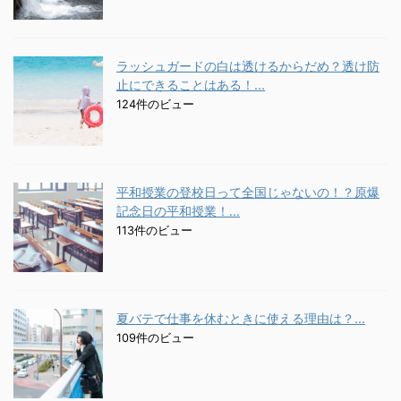
ラッシュガードの白は透けるからだめ？透け防
止にできることはある！...
124件のビュー
平和授業の登校日って全国じゃないの！？原爆
記念日の平和授業！...
113件のビュー
夏バテで仕事を休むときに使える理由は？...
109件のビュー