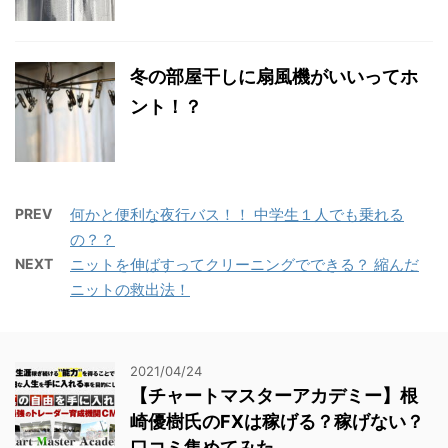
冬の部屋干しに扇風機がいいってホ
ント！？
PREV
何かと便利な夜行バス！！ 中学生１人でも乗れる
の？？
NEXT
ニットを伸ばすってクリーニングでできる？ 縮んだ
ニットの救出法！
2021/04/24
【チャートマスターアカデミー】根
崎優樹氏のFXは稼げる？稼げない？
口コミ集めてみた