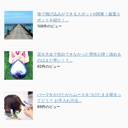
海で飛び込みができるスポットin関東！厳選ス
ポットを紹介！...
106件のビュー
花火大会で告白できなかった男性心理！諦める
のはまだ早い！？...
92件のビュー
パーマをかけたからムースをつけたまま寝るっ
てどう？ お手入れ方法...
89件のビュー