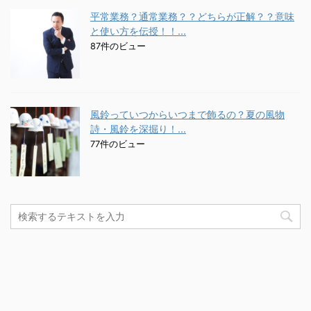
平常業務？通常業務？？どちらが正解？？意味
と使い方を伝授！！...
87件のビュー
風鈴っていつからいつまで飾るの？夏の風物
詩・風鈴を深掘り！...
77件のビュー