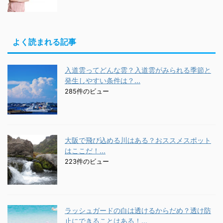
よく読まれる記事
入道雲ってどんな雲？入道雲がみられる季節と
発生しやすい条件は？...
285件のビュー
大阪で飛び込める川はある？おススメスポット
はここだ！...
223件のビュー
ラッシュガードの白は透けるからだめ？透け防
止にできることはある！...