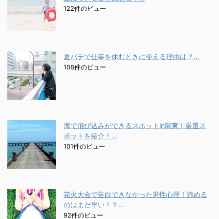
122件のビュー
夏バテで仕事を休むときに使える理由は？...
108件のビュー
海で飛び込みができるスポットin関東！厳選ス
ポットを紹介！...
101件のビュー
花火大会で告白できなかった男性心理！諦める
のはまだ早い！？...
92件のビュー