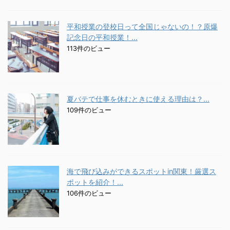
平和授業の登校日って全国じゃないの！？原爆
記念日の平和授業！...
113件のビュー
夏バテで仕事を休むときに使える理由は？...
109件のビュー
海で飛び込みができるスポットin関東！厳選ス
ポットを紹介！...
106件のビュー