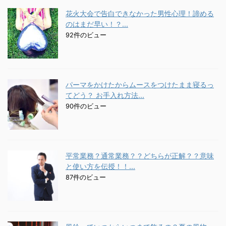
花火大会で告白できなかった男性心理！諦める
のはまだ早い！？...
92件のビュー
パーマをかけたからムースをつけたまま寝るっ
てどう？ お手入れ方法...
90件のビュー
平常業務？通常業務？？どちらが正解？？意味
と使い方を伝授！！...
87件のビュー