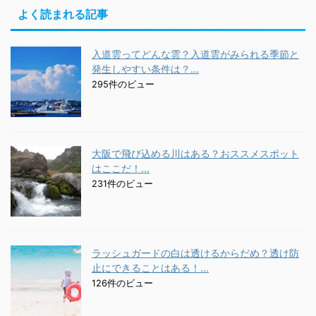
よく読まれる記事
入道雲ってどんな雲？入道雲がみられる季節と
発生しやすい条件は？...
295件のビュー
大阪で飛び込める川はある？おススメスポット
はここだ！...
231件のビュー
ラッシュガードの白は透けるからだめ？透け防
止にできることはある！...
126件のビュー